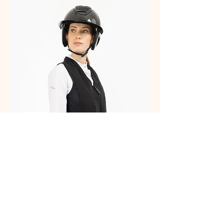
Airbag FreeJump Adulte