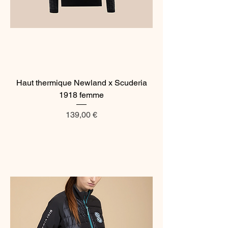
Haut thermique Newland x Scuderia
1918 femme
Prix
139,00 €