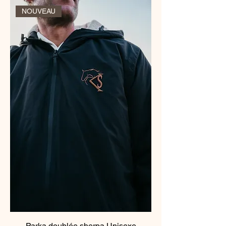
NOUVEAU
Parka doublée sherpa Unisexe