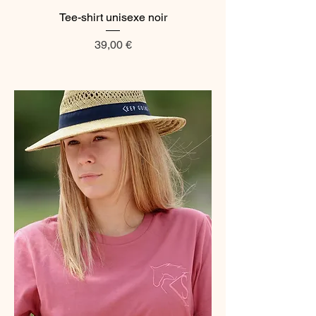
Tee-shirt unisexe noir
Prix
39,00 €