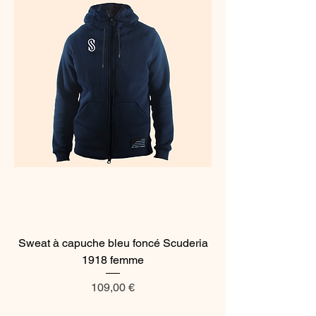
Sweat à capuche bleu foncé Scuderia
1918 femme
Prix
109,00 €