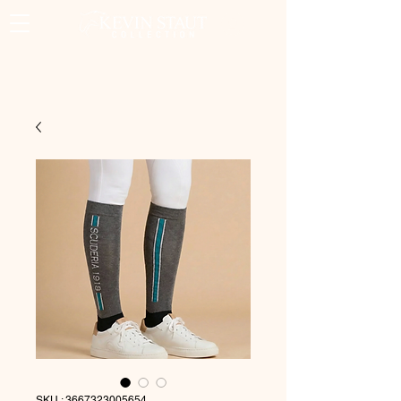
SKU : 3667323005654