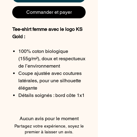
Commander et payer
Tee-shirt femme avec le logo KS
Gold :
100% coton biologique
(155g/m²), doux et respectueux
de l’environnement
Coupe ajustée avec coutures
latérales, pour une silhouette
élégante
Détails soignés : bord côte 1x1
au col, double surpiqûre aux
manches et à la base, renfort
épaule pour plus de solidité
Aucun avis pour le moment
Confort optimal et toucher
Partagez votre expérience, soyez le
agréable, pensé pour les
premier à laisser un avis.