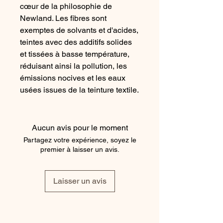
cœur de la philosophie de
Newland. Les fibres sont
exemptes de solvants et d'acides,
teintes avec des additifs solides
et tissées à basse température,
réduisant ainsi la pollution, les
émissions nocives et les eaux
usées issues de la teinture textile.
Tissu DHtech FULL 3D Power® +
DHtech 400 Coupe ajustée avec
fermeture éclair Maille jacquard
Aucun avis pour le moment
Composition : 65 %
Partagez votre expérience, soyez le
polypropylène, 33 % polyamide,
premier à laisser un avis.
2 % élasthanne + 86 %
polyamide, 14 % élasthanne
Laisser un avis
ENTRETIEN Ne pas sécher en
machine Lavage en machine à
30 °C maximum (cycle normal)
Ne pas repasser ni utiliser de