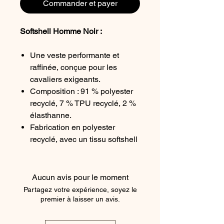
Commander et payer
Softshell Homme
Noir :
Une veste performante et
raffinée
, conçue pour les
cavaliers exigeants.
Composition :
91 % polyester
recyclé, 7 % TPU recyclé, 2 %
élasthanne.
Fabrication en polyester
recyclé
, avec un tissu softshell
trois couches de
300 g/m²
pour
une excellente protection.
I
ntérieur en micro-polaire
Aucun avis pour le moment
douce
, garantissant chaleur et
Partagez votre expérience, soyez le
confort.
premier à laisser un avis.
Imperméabilité jusqu’à 5000
mm
et
respirabilité de 3000