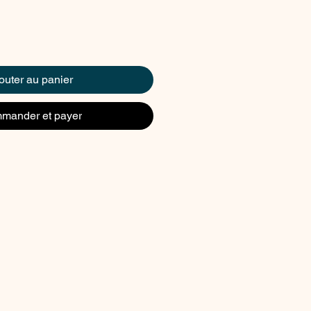
outer au panier
mander et payer