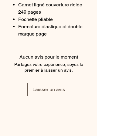
Carnet ligné couverture rigide
249 pages
Pochette pliable
Fermeture élastique et double
marque page
Page jeu Sudoku
Imperméable à l’encre
Papier sans acide
Aucun avis pour le moment
Dimensions : 210 x 130 mm
Partagez votre expérience, soyez le
Coloris: noir
premier à laisser un avis.
Laisser un avis