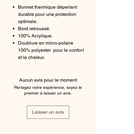
Bonnet thermique déperlant
durable pour une protection
optimale.
Bord retroussé.
100% Acrylique.
Doublure en micro-polaire
100% polyester pour le confort
et la chaleur.
Patch en cuir du logo KS.
Taille unique.
Disponible en Graphite,
Aucun avis pour le moment
Olive et Noir
Partagez votre expérience, soyez le
premier à laisser un avis.
Laisser un avis