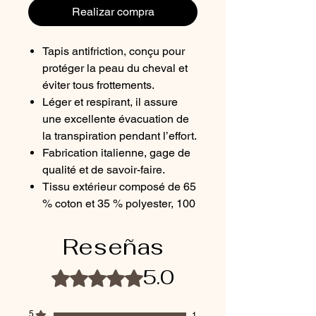
Realizar compra
Tapis antifriction, conçu pour
protéger la peau du cheval et
éviter tous frottements.
Léger et respirant, il assure
une excellente évacuation de
la transpiration pendant l’effort.
Fabrication italienne, gage de
qualité et de savoir-faire.
Tissu extérieur composé de 65
% coton et 35 % polyester, 100
% microfibre, pour une matière
douce, respirante et durable.
Reseñas
Matelassage 100 % polyester,
offrant confort et maintien sous
5.0
Obtuvo 5 de 5 estrellas.
la selle.
Matelassure noire élégante,
5
1