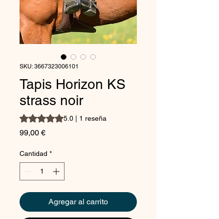
SKU: 3667323006101
Tapis Horizon KS
strass noir
Según 1 reseña, la calificación es de 5.0 de 5 estrellas
5.0 | 1 reseña
Precio
99,00 €
Cantidad
*
Agregar al carrito