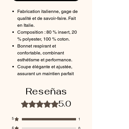
Fabrication italienne, gage de
qualité et de savoir-faire. Fait
en Italie.
Composition : 80 % insert, 20
% polyester, 100 % coton.
Bonnet respirant et
confortable, combinant
esthétisme et performance.
Coupe élégante et ajustée,
assurant un maintien parfait
sans gêne pour le cheval.
Passage de têtière large pour
Reseñas
un ajustement propre et précis.
Passant de sous-gorge très
5.0
Obtuvo 5 de 5 estrellas.
discrète, pour un fini
harmonieux.
5
1
Taille cheval uniquement.
4
Couleur noir liseré strass
0