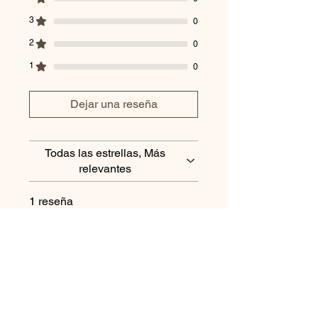
3
0
2
0
1
0
Dejar una reseña
Todas las estrellas, Más
relevantes
1 reseña
Célie Verdois
•
07 abr
Obtuvo 5 de 5 estrellas.
Verificada
Parfait
Bonnet léger et très bien
coupé, je recommande,