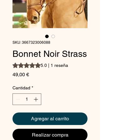
SKU: 3667323006088
Bonnet Noir Strass
Según 1 reseña, la calificación es de 5.0 de 5 estrellas
5.0 | 1 reseña
Precio
49,00 €
Cantidad
*
Agregar al carrito
Realizar compra