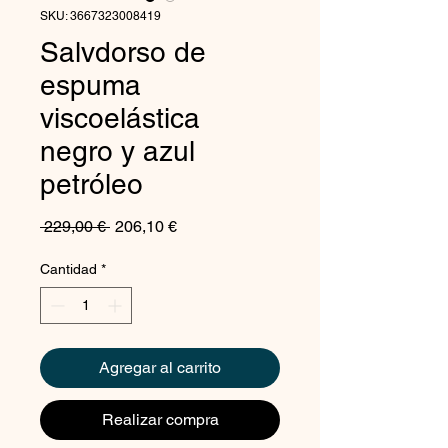
SKU: 3667323008419
Salvdorso de
espuma
viscoelástica
negro y azul
petróleo
Precio
Precio
 229,00 € 
206,10 €
de
oferta
Cantidad
*
Agregar al carrito
Realizar compra