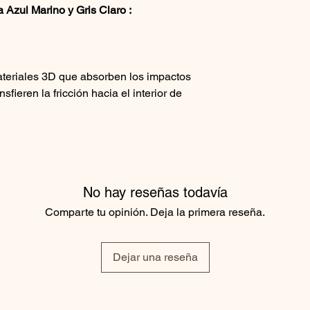
 Azul Marino y Gris Claro :
teriales 3D que absorben los impactos
nsfieren la fricción hacia el interior de
t de tu caballo.
No hay reseñas todavía
Comparte tu opinión. Deja la primera reseña.
ergonómica, con la línea del lomo en
Dejar una reseña