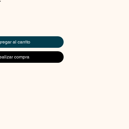
€
de
oferta
regar al carrito
ealizar compra