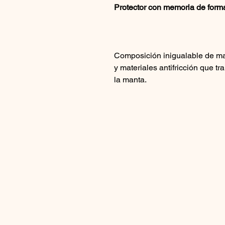
Protector con memoria de forma
Composición inigualable de ma
y materiales antifricción que tra
la manta.
Conjunto perfecto para el confor
Este tipo de manta de silla es 
forma de “V”.