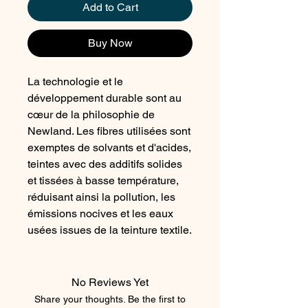
Add to Cart
Buy Now
La technologie et le
développement durable sont au
cœur de la philosophie de
Newland. Les fibres utilisées sont
exemptes de solvants et d'acides,
teintes avec des additifs solides
et tissées à basse température,
réduisant ainsi la pollution, les
émissions nocives et les eaux
usées issues de la teinture textile.
Tissu DHtech 400 Coupe ajustée
avec un petit zip (25 cm) Maille
jacquard Composition : 65 %
No Reviews Yet
polypropylène, 33 % polyamide,
Share your thoughts. Be the first to