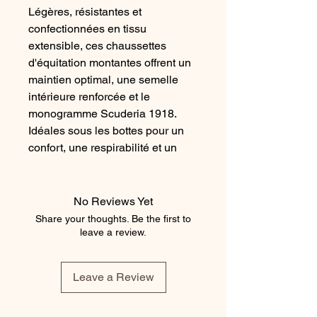
Légères, résistantes et
confectionnées en tissu
extensible, ces chaussettes
d'équitation montantes offrent un
maintien optimal, une semelle
intérieure renforcée et le
monogramme Scuderia 1918.
Idéales sous les bottes pour un
confort, une respirabilité et un
style professionnel. Tailles
femmes 36 à 40.
No Reviews Yet
Composition
Share your thoughts. Be the first to
98 % polyamide
leave a review.
2 % d'élasthanne
Instructions d'entretien
Leave a Review
Lavage en machine à 30°C
Ne pas javelliser