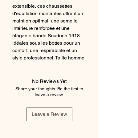
extensible, ces chaussettes
d'équitation montantes offrent un
maintien optimal, une semelle
intérieure renforcée et une
élégante bande Scuderia 1918.
Idéales sous les bottes pour un
confort, une respirabilité et un
style professionnel. Taille homme
41–46.
Composition
No Reviews Yet
98 % polyamide
Share your thoughts. Be the first to
2 % d'élasthanne
leave a review.
Instructions d'entretien
Lavage en machine à 30°C
Leave a Review
Ne pas javelliser
Ne pas sécher en machine
Laisser sécher à plat, à l'abri